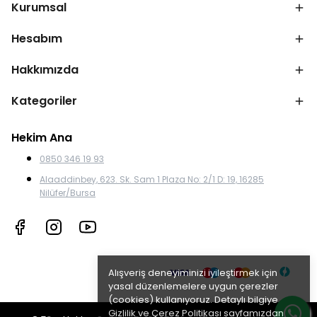
Kurumsal
Hesabım
Hakkımızda
Kategoriler
Hekim Ana
0850 346 19 93
Alaaddinbey, 623. Sk. Sam 1 Plaza No: 2/1 D: 19, 16285
Nilüfer/Bursa
Alışveriş deneyiminizi iyileştirmek için
yasal düzenlemelere uygun çerezler
(cookies) kullanıyoruz. Detaylı bilgiye
Gizlilik ve Çerez Politikası
sayfamızdan