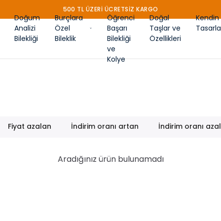
500 TL ÜZERİ ÜCRETSİZ KARGO
Doğum
Burçlara
Öğrenci
Doğal
Kendin
Analizi
Özel
Başarı
Taşlar ve
Tasarla
Bilekliği
Bileklik
Bilekliği
Özellikleri
ve
Kolye
Fiyat azalan
İndirim oranı artan
İndirim oranı aza
Aradığınız ürün bulunamadı