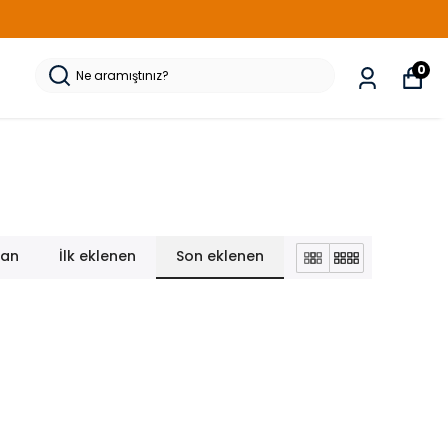
0
lan
İlk eklenen
Son eklenen