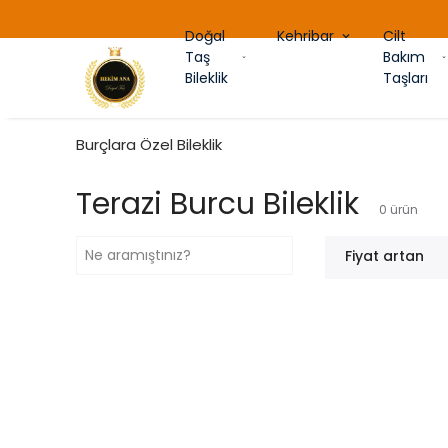
Doğal
Kehribar
Cilt
Taş
Bakım
Bileklik
Taşları
Burçlara Özel Bileklik
Terazi Burcu Bileklik
0
ürün
Fiyat artan