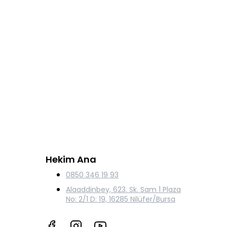
Hekim Ana
0850 346 19 93
Alaaddinbey, 623. Sk. Sam 1 Plaza
No: 2/1 D: 19, 16285 Nilüfer/Bursa