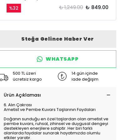
₺ 1,249.00
₺ 849.00
%
32
Stoğa Gelince Haber Ver
WHATSAPP
500 TL üzeri
14 gün içinde
ücretsiz kargo
iade değişim
Ürün Açıklaması
6. Alın Çakrası
Ametist ve Pembe Kuvars Taşlarının Faydaları
Doğanın sunduğu en özel taşlardan olan ametist ve
pembe kuvars, ruhsal, zihinsel ve duygusal dengeyi
destekleyen enerjilere sahiptir. Her biri farklı
alanlarda faydalar sunarak hayatımızda olumlu
etkiler yaratır.