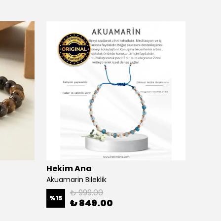
Hekim Ana
Heki
Akuamarin Bileklik
Ametis
₺ 999.00
%
15
%
32
₺ 849.00