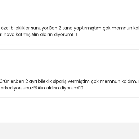
şiye özel bileklikler sunuyor.Ben 2 tane yaptırmıştım çok memnun ka
 hava katmış.Alın aldırın diyorum👍🏻
l ürünler,ben 2 ayrı bileklik sipariş vermiştim çok memnun kaldım.T
arkediyorsunuz🌸Alın aldırın diyorum👍🏻