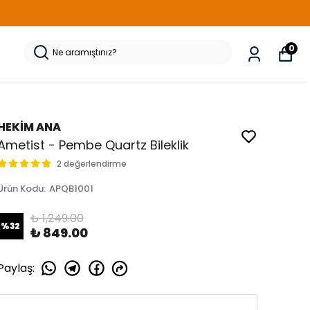
0
HEKİM ANA
Ametist - Pembe Quartz Bileklik
2 değerlendirme
Ürün Kodu
:
APQB1001
₺ 1,249.00
%
32
₺ 849.00
Paylaş
: