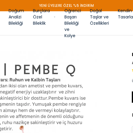
YENİ ÜYELERE ÖZEL %5 İNDİRİM
Doğum
Burçlara
Öğrenci
Doğal
Kendin
Analizi
Özel
Başarı
Taşlar ve
Tasarla
Bilekliği
Bileklik
Bilekliği
Özellikleri
ve
Kolye