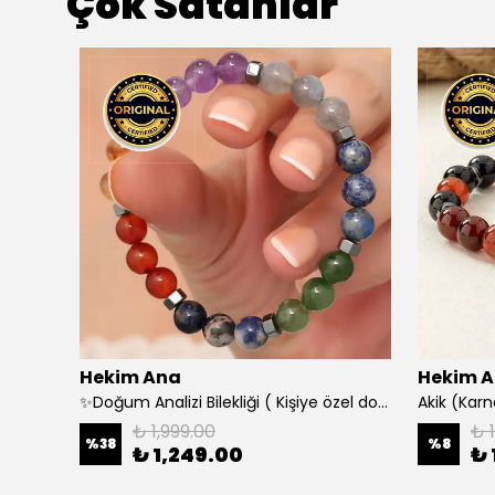
Çok Satanlar
Hekim Ana
Hekim 
Bebek Kehribar Kolye (Amber, Limon Kehribar)
✨Doğum Analizi Bilekliği ( Kişiye özel doğum analizi yapılarak şifalı gelecek doğal taşlarla hazırlanır)
Akik (Karne
₺ 1,999.00
₺ 
%
38
%
8
₺ 1,249.00
₺ 