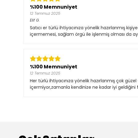
%100 Memnuniyet
12 Temmuz 2025
Elif
G.
Satıcı er türlü ihtiyacınıza yönelik hazırlanmış ki
içermemesi, sağlam örgü ile işlenmiş olması da ayrı
%100 Memnuniyet
12 Temmuz 2025
Her türlü ihtiyacınıza yönelik hazırlanmış çok güze
içermiyor,zamanla kendinize ne kadar iyi geldiğini f