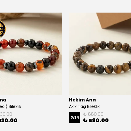
Ana
Hekim Ana
ol) Bileklik
Akik Taşı Bileklik
130.00
₺ 880.00
%
34
120.00
₺ 580.00