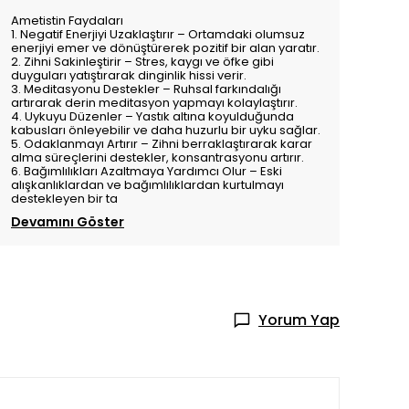
Ametistin Faydaları
1. Negatif Enerjiyi Uzaklaştırır – Ortamdaki olumsuz
enerjiyi emer ve dönüştürerek pozitif bir alan yaratır.
2. Zihni Sakinleştirir – Stres, kaygı ve öfke gibi
duyguları yatıştırarak dinginlik hissi verir.
3. Meditasyonu Destekler – Ruhsal farkındalığı
artırarak derin meditasyon yapmayı kolaylaştırır.
4. Uykuyu Düzenler – Yastık altına koyulduğunda
kabusları önleyebilir ve daha huzurlu bir uyku sağlar.
5. Odaklanmayı Artırır – Zihni berraklaştırarak karar
alma süreçlerini destekler, konsantrasyonu artırır.
6. Bağımlılıkları Azaltmaya Yardımcı Olur – Eski
alışkanlıklardan ve bağımlılıklardan kurtulmayı
destekleyen bir ta
Devamını Göster
Yorum Yap