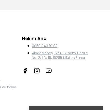
Hekim Ana
0850 346 19 93
Alaaddinbey, 623. Sk. Sam 1 Plaza
No: 2/1 D: 19, 16285 Nilüfer/Bursa
i
ği ve Kolye