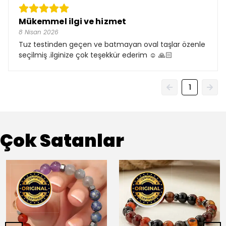
Mükemmel ilgi ve hizmet
8 Nisan 2026
Tuz testinden geçen ve batmayan oval taşlar özenle
seçilmiş .ilginize çok teşekkür ederim ☺️ 🙏🏻
1
Çok Satanlar