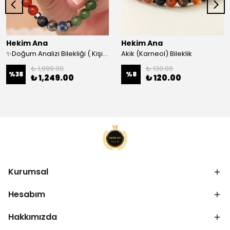
Hekim Ana
Hekim Ana
✨Doğum Analizi Bilekliği ( Kişiye özel doğum analizi yapılarak şifalı gelecek doğal taşlarla hazırlanır)
Akik (Karneol) Bileklik
₺ 1,999.00
₺ 130.00
%
38
%
8
₺ 1,249.00
₺ 120.00
Kurumsal
Hesabım
Hakkımızda