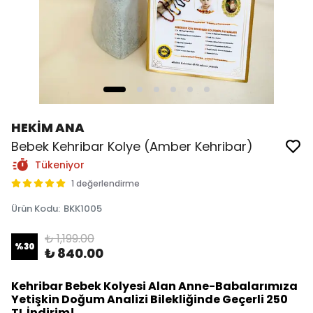
HEKİM ANA
Bebek Kehribar Kolye (Amber Kehribar)
Tükeniyor
1 değerlendirme
Ürün Kodu
:
BKK1005
₺ 1,199.00
%
30
₺ 840.00
Kehribar Bebek Kolyesi Alan Anne-Babalarımıza
Yetişkin Doğum Analizi Bilekliğinde Geçerli 250
TL İndirim!