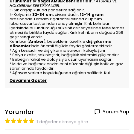
Ürünümüz 💯 doğal AMBER kehribarıdır.
FATURALI VE
HOLOGRAM SERTİFİKALIDIR.
✨ Şık ahşap kutuda gönderim sağlanır.
✨ Kolyemiz
32-34 cm.
civarındadır.
12-14 gram
arasındadır. Firmamız garantisi altında olup tüm
laboratuvar testlerinden onay almıştır. Kırık kehribar
içerisinde bulundurduğu süksinit asit sayesinde tene temas
etmesi ile birlikte fayda sağlar. Kırık kehribarın doğada 256
çeşit rengi vardır.
Kehribar (
Amber
), bebeklerin özellikle
diş çıkarma
dönemleri
nde önemli ölçüde fayda göstermektedir.
* Ağrı kesicidir ve diş çıkarma sürecini kolaylaştırır.
* Salya azaltır, sakinleştirir, bağışıklık sistemini güçlendirir.
* Bebeğin rahat ve dolayısıyla uzun uyumasını sağlar.
* Mide ve bağırsak enzimlerini düzenlediği için kolik ve gaz
sorunlarında faydalıdır.
* Ağrıyan yerlere koyulduğunda ağrıları hafifletir. Kul
Devamını Göster
Yorumlar
Yorum Yap
1 değerlendirmeye göre