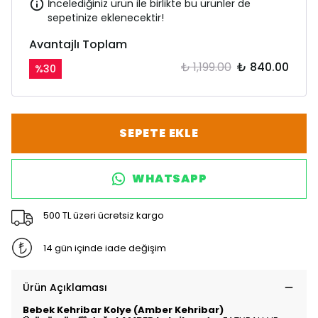
İncelediğiniz ürün ile birlikte bu ürünler de
sepetinize eklenecektir!
Avantajlı Toplam
₺ 1,199.00
₺ 840.00
%
30
SEPETE EKLE
WHATSAPP
500 TL üzeri ücretsiz kargo
14 gün içinde iade değişim
Ürün Açıklaması
Bebek Kehribar Kolye (Amber Kehribar)