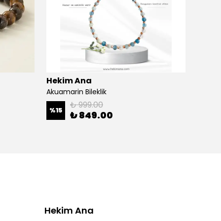
Hekim Ana
Heki
Akuamarin Bileklik
Ametis
₺ 999.00
%
15
%
32
₺ 849.00
Hekim Ana