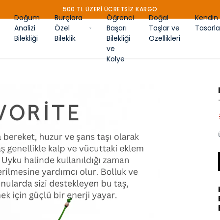
500 TL ÜZERİ ÜCRETSİZ KARGO
Doğum
Burçlara
Öğrenci
Doğal
Kendin
Analizi
Özel
Başarı
Taşlar ve
Tasarla
Bilekliği
Bileklik
Bilekliği
Özellikleri
ve
Kolye