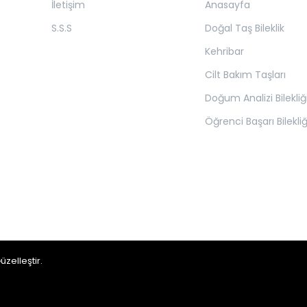
İletişim
Anasayfa
S.S.S
Doğal Taş Bileklik
Kehribar
Cilt Bakım Taşları
Doğum Analizi Bilekliğ
Öğrenci Başarı Bilekli
üzelleştir.