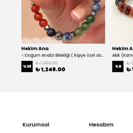
Hekim Ana
Hekim 
Bebek Kehribar Kolye (Amber, Limon Kehribar)
✨Doğum Analizi Bilekliği ( Kişiye özel doğum analizi yapılarak şifalı gelecek doğal taşlarla hazırlanır)
Akik (Karne
₺ 1,999.00
₺ 
%
38
%
8
₺ 1,249.00
₺ 
Kurumsal
Hesabım