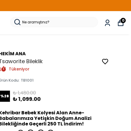
0
HEKİM ANA
Tsaworite Bileklik
Tükeniyor
Ürün Kodu
:
TB1001
₺ 1,480.00
%
26
₺ 1,099.00
Kehribar Bebek Kolyesi Alan Anne-
Babalarımıza Yetişkin Doğum Analizi
Bilekliğinde Geçerli 250 TL İndirim!