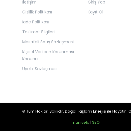
İletişim
Giriş Yap
Gizlilik Politikası
Kayıt Ol
İade Politikası
Teslimat Bilgileri
Mesafeli Satış Sözleşmesi
Kişisel Verilerin Korunması
Kanunu
Üyelik Sözleşmesi
© Tüm Hakları Saklıdır. Doğal Taşların Enerjisi ile Hayatını G
manivela
|
SEO