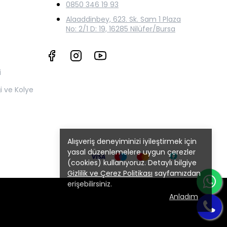
0850 346 19 93
Alaaddinbey, 623. Sk. Sam 1 Plaza
No: 2/1 D: 19, 16285 Nilüfer/Bursa
i
ği ve Kolye
Alışveriş deneyiminizi iyileştirmek için
yasal düzenlemelere uygun çerezler
(cookies) kullanıyoruz. Detaylı bilgiye
Gizlilik ve Çerez Politikası
sayfamızdan
erişebilirsiniz.
Anladım