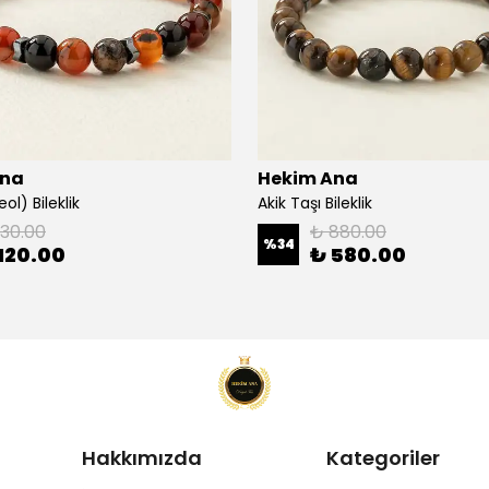
Ana
Hekim Ana
ol) Bileklik
Akik Taşı Bileklik
130.00
₺ 880.00
%
34
120.00
₺ 580.00
Hakkımızda
Kategoriler