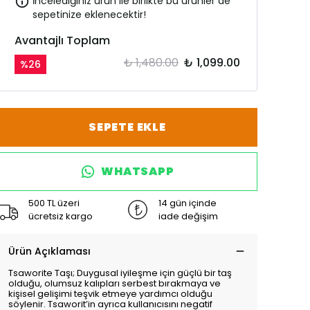
İncelediğiniz ürün ile birlikte bu ürünler de
sepetinize eklenecektir!
Avantajlı Toplam
₺ 1,480.00
₺ 1,099.00
%
26
SEPETE EKLE
WHATSAPP
500 TL üzeri
14 gün içinde
ücretsiz kargo
iade değişim
Ürün Açıklaması
Tsaworite Taşı; Duygusal iyileşme için güçlü bir taş
olduğu, olumsuz kalıpları serbest bırakmaya ve
kişisel gelişimi teşvik etmeye yardımcı olduğu
söylenir. Tsaworit’in ayrıca kullanıcısını negatif